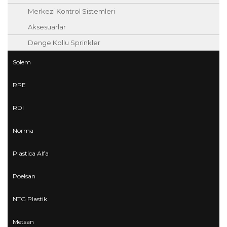
Merkezi Kontrol Sistemleri
Aksesuarlar
Denge Kollu Sprinkler
Solem
RPE
RDI
Norma
Plastica Alfa
Poelsan
NTG Plastik
Metsan