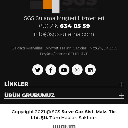
SGS Sulama Müşteri Hizmetleri
+90 216
634 05 59
info@sgssulama.com
Baklacı Mahallesi, Ahmet Halim Caddesi, No:6/4, 34830,
Beykoz/İstanbul-TÜRKİYE
LİNKLER
ÜRÜN GRUBUMUZ
Copyright 2021 @ SGS
Su ve Gaz Sist. Malz. Tic.
Ltd. Şti.
Tüm Hakları Saklıdır.