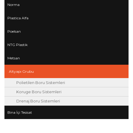
Norma
Plastica Alfa
Poelsan
NTG Plastik
Metsan
Altyapı Grubu
Polietilen Boru Sistemleri
Koruge Boru Sistemleri
Drenaj Boru Sistemleri
Bina İçi Tesisat