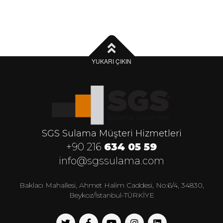
YUKARI ÇIKIN
SGS Sulama Müşteri Hizmetleri
+90 216
634 05 59
info@sgssulama.com
Baklacı Mahallesi, Ahmet Halim Caddesi, No:6/4, 34830,
Beykoz/İstanbul-TÜRKİYE