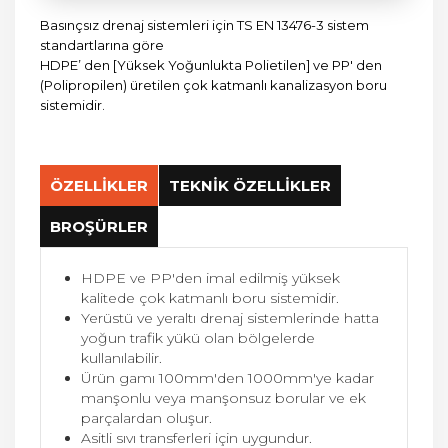
Basınçsız drenaj sistemleri için TS EN 13476-3 sistem
standartlarına göre
HDPE’ den [Yüksek Yoğunlukta Polietilen] ve PP' den
(Polipropilen) üretilen çok katmanlı kanalizasyon boru
sistemidir.
ÖZELLİKLER
TEKNİK ÖZELLİKLER
BROŞÜRLER
HDPE ve PP'den imal edilmiş yüksek
kalitede çok katmanlı boru sistemidir.
Yerüstü ve yeraltı drenaj sistemlerinde hatta
yoğun trafik yükü olan bölgelerde
kullanılabilir.
Ürün gamı 100mm'den 1000mm'ye kadar
manşonlu veya manşonsuz borular ve ek
parçalardan oluşur.
Asitli sıvı transferleri için uygundur.